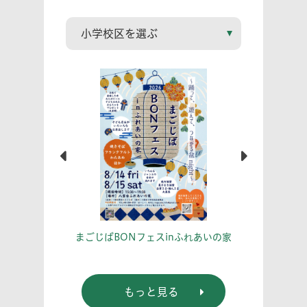
こう！
あな
まごじばBONフェスinふれあいの家
もっと見る