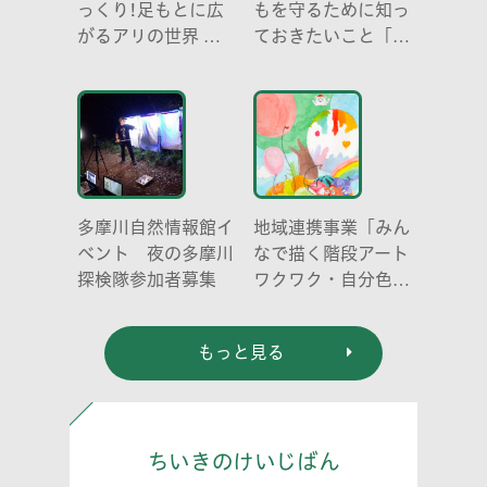
っくり!足もとに広
もを守るために知っ
がるアリの世界 ア
ておきたいこと「プ
リの働き方と社会の
ライベートゾーン」
成り立ち、生態系に
どう伝える? (幼児
おける役割」
編)」
多摩川自然情報館イ
地域連携事業「みん
ベント 夜の多摩川
なで描く階段アート
探検隊参加者募集
ワクワク・自分色の
世界」
もっと見る
ちいきのけいじばん