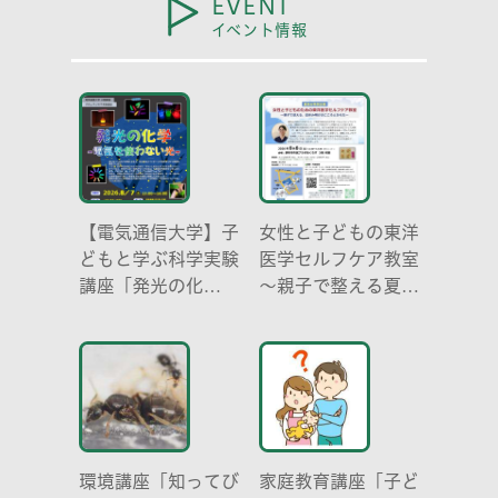
EVENT
イベント情報
【電気通信大学】子
女性と子どもの東洋
どもと学ぶ科学実験
医学セルフケア教室
講座「発光の化
～親子で整える夏休
学 -電気を使わな
み明けのこころとか
い光-」
らだ～
環境講座「知ってび
家庭教育講座「子ど