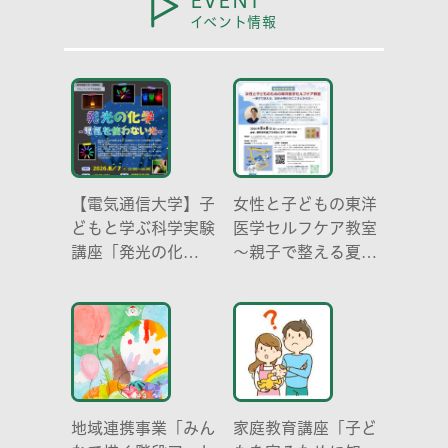
EVENT
イベント情報
【電気通信大学】子
女性と子どもの東洋
どもと学ぶ科学実験
医学セルフケア教室
講座「発光の化
～親子で整える夏休
学 -電気を使わな
み明けのこころとか
い光-」
らだ～
地域連携事業「みん
家庭教育講座「子ど