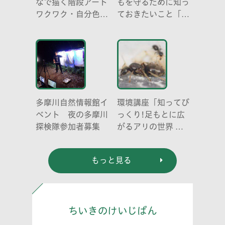
なで描く階段アート
もを守るために知っ
ワクワク・自分色の
ておきたいこと「プ
世界」
ライベートゾーン」
どう伝える? (幼児
編)」
多摩川自然情報館イ
環境講座「知ってび
ベント 夜の多摩川
っくり!足もとに広
探検隊参加者募集
がるアリの世界 ア
リの働き方と社会の
成り立ち、生態系に
もっと見る
おける役割」
ちいきのけいじばん