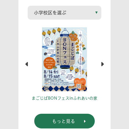
こう！
あな
まごじばBONフェスinふれあいの家
もっと見る