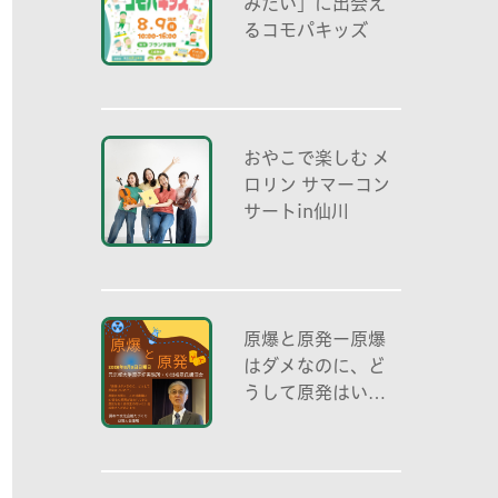
みたい」に出会え
るコモパキッズ
おやこで楽しむ メ
ロリン サマーコン
サートin仙川
原爆と原発ー原爆
はダメなのに、ど
うして原発はいい
の？ 元京都大学原
子炉実験所・小出
裕章氏講演会