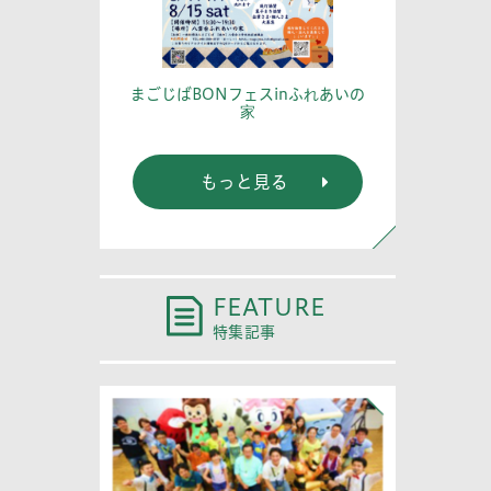
篤記念館に行
あなたの
まごじばBONフェスinふれあいの
家
もっと見る
FEATURE
特集記事