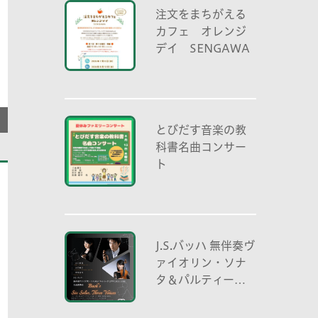
注文をまちがえる
カフェ オレンジ
デイ SENGAWA
とびだす音楽の教
科書名曲コンサー
ト
J.S.バッハ 無伴奏ヴ
ァイオリン・ソナ
タ＆パルティータ
全曲演奏会 vl. 川
口祐貴 川口尭史 伊