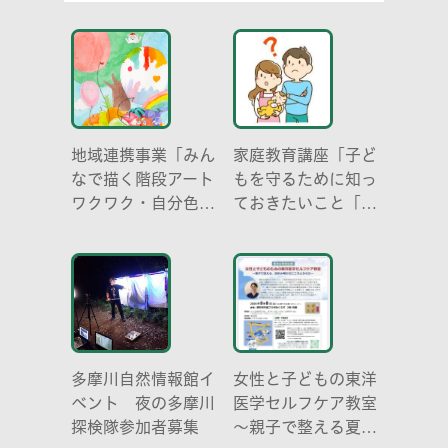
地域連携事業「みん
家庭教育講座「子ど
なで描く階段アート
もを守るために知っ
ワクワク・自分色の
ておきたいこと「プ
世界」
ライベートゾーン」
どう伝える? (幼児
編)」
多摩川自然情報館イ
女性と子どもの東洋
ベント 夜の多摩川
医学セルフケア教室
探検隊参加者募集
～親子で整える夏休