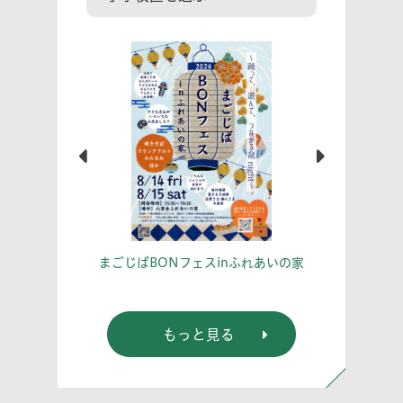
こう！
あな
まごじばBONフェスinふれあいの家
もっと見る