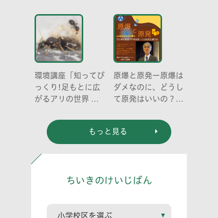
み明けのこころとか
らだ～
環境講座「知ってび
原爆と原発ー原爆は
っくり!足もとに広
ダメなのに、どうし
がるアリの世界 ア
て原発はいいの？
リの働き方と社会の
元京都大学原子炉実
成り立ち、生態系に
験所・小出裕章氏講
もっと見る
おける役割」
演会
ちいきのけいじばん