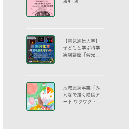
第41回
【電気通信大学】
子どもと学ぶ科学
実験講座「発光の
化学 -電気を使わ
ない光-」
地域連携事業「み
んなで描く階段ア
ート ワクワク・自
分色の世界」