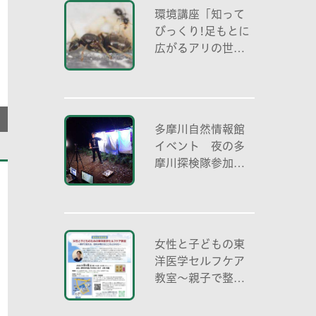
環境講座「知って
びっくり!足もとに
広がるアリの世界
アリの働き方と社
会の成り立ち、生
態系における役
割」
多摩川自然情報館
イベント 夜の多
摩川探検隊参加者
募集
女性と子どもの東
洋医学セルフケア
教室～親子で整え
る夏休み明けのこ
ころとからだ～