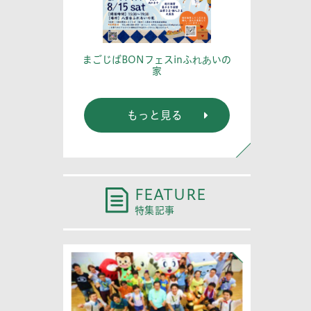
篤記念館に行
あなたの
まごじばBONフェスinふれあいの
家
もっと見る
FEATURE
特集記事