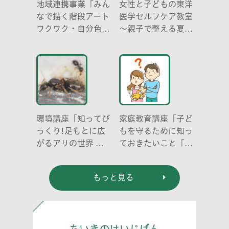
地域連携事業「みん
女性と子どもの東洋
なで描く階段アート
医学セルフケア教室
ワクワク・自分色の
～親子で整える夏休
世界」
み明けのこころとか
らだ～
環境講座「知ってび
家庭教育講座「子ど
っくり!足もとに広
もを守るために知っ
がるアリの世界 ア
ておきたいこと「プ
リの働き方と社会の
ライベートゾーン」
成り立ち、生態系に
どう伝える? (幼児
もっと見る
おける役割」
編)」
ちいきのけいじばん