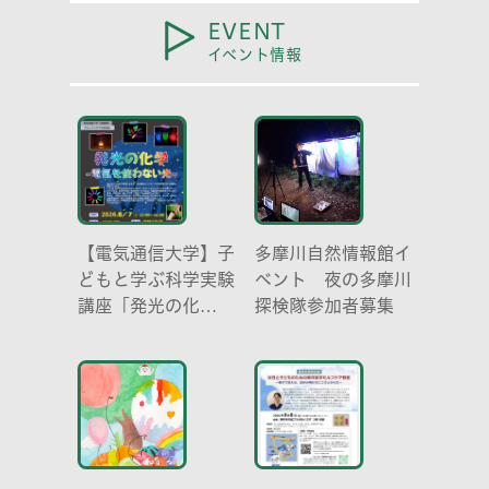
EVENT
イベント情報
【電気通信大学】子
多摩川自然情報館イ
どもと学ぶ科学実験
ベント 夜の多摩川
講座「発光の化
探検隊参加者募集
学 -電気を使わな
い光-」