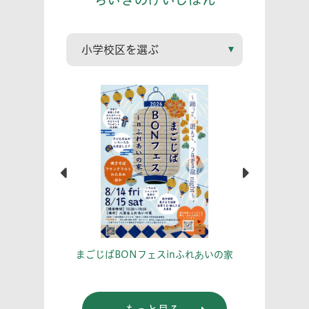
こう！
あな
まごじばBONフェスinふれあいの家