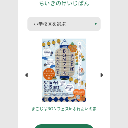
ちいきのけいじばん
こう！
あな
まごじばBONフェスinふれあいの家