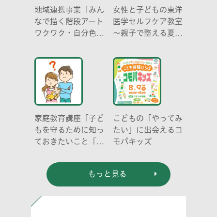
地域連携事業「みん
女性と子どもの東洋
なで描く階段アート
医学セルフケア教室
ワクワク・自分色の
～親子で整える夏休
世界」
み明けのこころとか
らだ～
家庭教育講座「子ど
こどもの「やってみ
もを守るために知っ
たい」に出会えるコ
ておきたいこと「プ
モパキッズ
ライベートゾーン」
どう伝える? (幼児
もっと見る
編)」