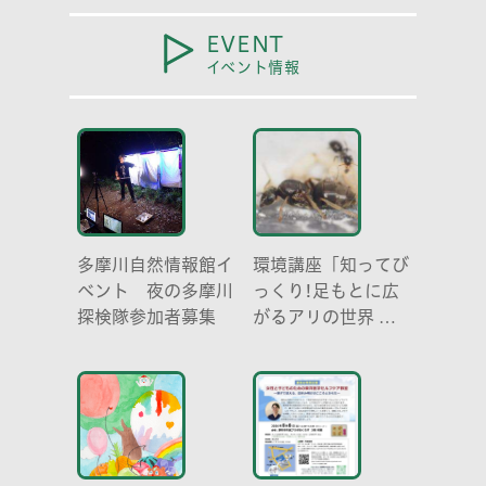
EVENT
イベント情報
多摩川自然情報館イ
環境講座「知ってび
ベント 夜の多摩川
っくり!足もとに広
探検隊参加者募集
がるアリの世界 ア
リの働き方と社会の
成り立ち、生態系に
おける役割」