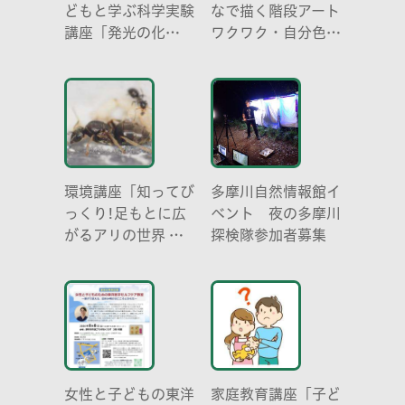
どもと学ぶ科学実験
なで描く階段アート
講座「発光の化
ワクワク・自分色の
学 -電気を使わな
世界」
い光-」
環境講座「知ってび
多摩川自然情報館イ
っくり!足もとに広
ベント 夜の多摩川
がるアリの世界 ア
探検隊参加者募集
リの働き方と社会の
成り立ち、生態系に
おける役割」
女性と子どもの東洋
家庭教育講座「子ど