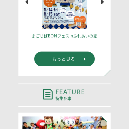
こう！
あな
まごじばBONフェスinふれあいの家
もっと見る
FEATURE
特集記事