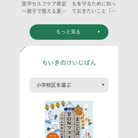
医学セルフケア教室
もを守るために知っ
～親子で整える夏休
ておきたいこと「プ
み明けのこころとか
ライベートゾーン」
らだ～
どう伝える? (幼児
もっと見る
編)」
ちいきのけいじばん