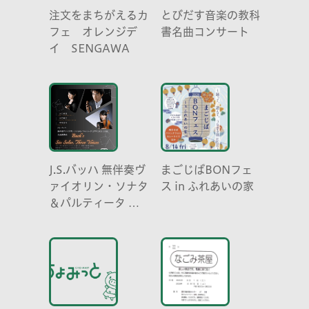
注文をまちがえるカ
とびだす音楽の教科
フェ オレンジデ
書名曲コンサート
イ SENGAWA
J.S.バッハ 無伴奏ヴ
まごじばBONフェ
ァイオリン・ソナタ
ス in ふれあいの家
＆パルティータ 全
曲演奏会 vl. 川口
祐貴 川口尭史 伊東
真奈