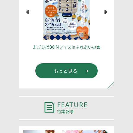
学習室
あな
まごじばBONフェスinふれあいの家
もっと見る
FEATURE
特集記事