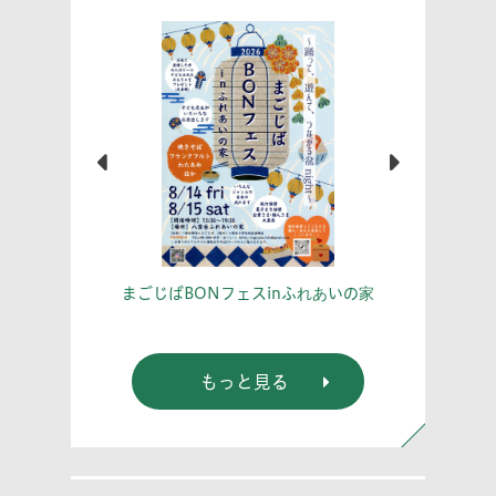
こう！
あな
まごじばBONフェスinふれあいの家
もっと見る