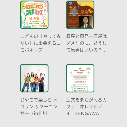
こどもの「やってみ
原爆と原発ー原爆は
たい」に出会えるコ
ダメなのに、どうし
モパキッズ
て原発はいいの？
元京都大学原子炉実
験所・小出裕章氏講
演会
おやこで楽しむ メ
注文をまちがえるカ
ロリン サマーコン
フェ オレンジデ
サートin仙川
イ SENGAWA