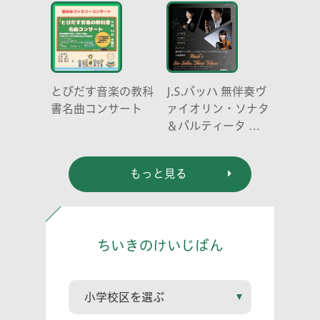
とびだす音楽の教科
J.S.バッハ 無伴奏ヴ
書名曲コンサート
ァイオリン・ソナタ
＆パルティータ 全
曲演奏会 vl. 川口
祐貴 川口尭史 伊東
もっと見る
真奈
ちいきのけいじばん