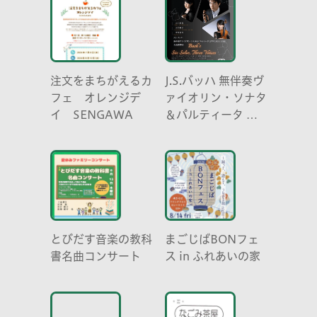
注文をまちがえるカ
J.S.バッハ 無伴奏ヴ
フェ オレンジデ
ァイオリン・ソナタ
イ SENGAWA
＆パルティータ 全
曲演奏会 vl. 川口
祐貴 川口尭史 伊東
真奈
とびだす音楽の教科
まごじばBONフェ
書名曲コンサート
ス in ふれあいの家