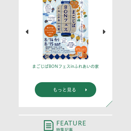
学習室
あな
まごじばBONフェスinふれあいの家
もっと見る
FEATURE
特集記事