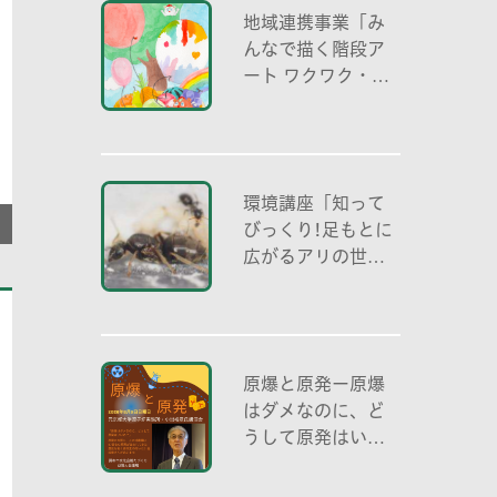
地域連携事業「み
んなで描く階段ア
ート ワクワク・自
分色の世界」
環境講座「知って
びっくり!足もとに
広がるアリの世界
アリの働き方と社
会の成り立ち、生
態系における役
割」
原爆と原発ー原爆
はダメなのに、ど
うして原発はいい
の？ 元京都大学原
子炉実験所・小出