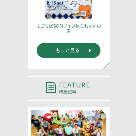
篤記念館に行
あなたの
まごじばBONフェスinふれあいの
家
もっと見る
FEATURE
特集記事