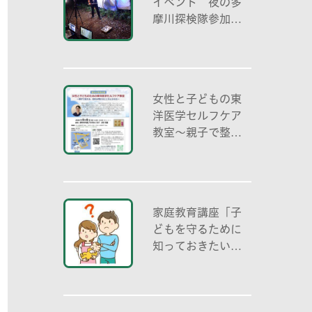
イベント 夜の多
摩川探検隊参加者
募集
女性と子どもの東
洋医学セルフケア
教室～親子で整え
る夏休み明けのこ
ころとからだ～
家庭教育講座「子
どもを守るために
知っておきたいこ
と「プライベート
ゾーン」どう伝え
る? (幼児編)」