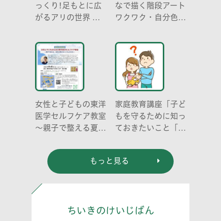
っくり!足もとに広
なで描く階段アート
がるアリの世界 ア
ワクワク・自分色の
リの働き方と社会の
世界」
成り立ち、生態系に
おける役割」
女性と子どもの東洋
家庭教育講座「子ど
医学セルフケア教室
もを守るために知っ
～親子で整える夏休
ておきたいこと「プ
み明けのこころとか
ライベートゾーン」
らだ～
どう伝える? (幼児
もっと見る
編)」
ちいきのけいじばん