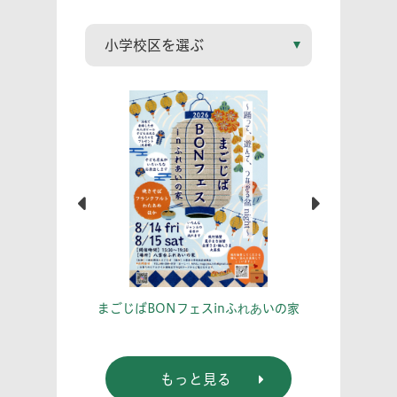
こう！
あな
まごじばBONフェスinふれあいの家
もっと見る