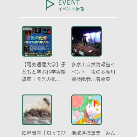
EVENT
イベント情報
【電気通信大学】子
多摩川自然情報館イ
どもと学ぶ科学実験
ベント 夜の多摩川
講座「発光の化
探検隊参加者募集
学 -電気を使わな
い光-」
環境講座「知ってび
地域連携事業「みん