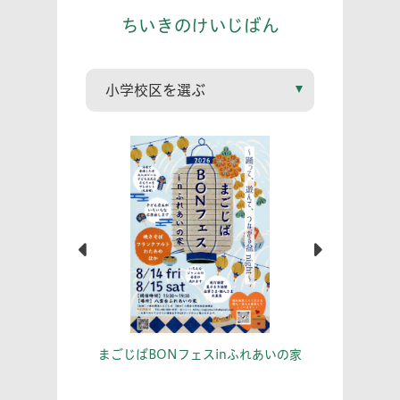
ちいきのけいじばん
こう！
あな
まごじばBONフェスinふれあいの家