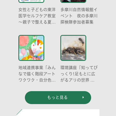
女性と子どもの東洋
多摩川自然情報館イ
医学セルフケア教室
ベント 夜の多摩川
～親子で整える夏休
探検隊参加者募集
み明けのこころとか
らだ～
地域連携事業「みん
環境講座「知ってび
なで描く階段アート
っくり!足もとに広
ワクワク・自分色の
がるアリの世界 ア
世界」
リの働き方と社会の
成り立ち、生態系に
もっと見る
おける役割」