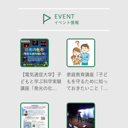
EVENT
イベント情報
【電気通信大学】子
家庭教育講座「子ど
どもと学ぶ科学実験
もを守るために知っ
講座「発光の化
ておきたいこと「プ
学 -電気を使わな
ライベートゾーン」
い光-」
どう伝える? (幼児
編)」