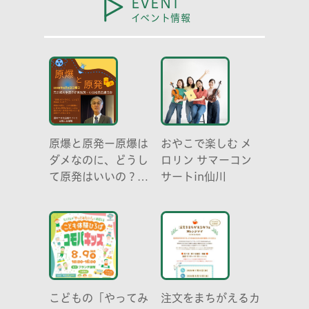
EVENT
イベント情報
原爆と原発ー原爆は
おやこで楽しむ メ
ダメなのに、どうし
ロリン サマーコン
て原発はいいの？
サートin仙川
元京都大学原子炉実
験所・小出裕章氏講
演会
こどもの「やってみ
注文をまちがえるカ