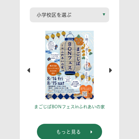
こう！
あな
まごじばBONフェスinふれあいの家
もっと見る