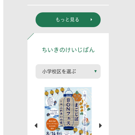
る? (幼児編)」
もっと見る
ちいきのけいじばん