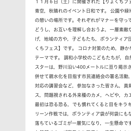
１１月６日（土）に開催された【りょくちフ
青空，秋晴れのイベント日和です。 公園や
の憩いの場所です。それぞれがマナーを守っ
どうし，お互いを理解し合おうよ，一層素敵
げ，地域の方や，子どもたち，ボランティア
くちフェス】です。 コロナ対策のため，静
テーマです。 調和小学校のこどもたちが，自
スターは，野川沿い400メートルに亘り掲示
併せて親水化を目指す市民連絡会の署名活動
対応の講習会など，参加なさった皆さん，真剣
ス，問題視される外来種のカメ，ヘビや，カ
最初は恐る恐る，でも慣れてくると目をキラキ
リーン作戦では，ボランティア袋が何袋にも
落ちているゴミが一層気になり，一生懸命で