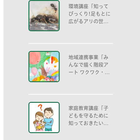
環境講座「知って
びっくり!足もとに
広がるアリの世界
アリの働き方と社
会の成り立ち、生
態系における役
割」
地域連携事業「み
んなで描く階段ア
ート ワクワク・自
分色の世界」
家庭教育講座「子
どもを守るために
知っておきたいこ
と「プライベート
ゾーン」どう伝え