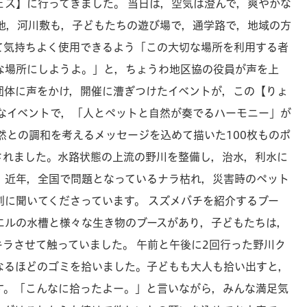
ェス】に行ってきました。 当日は，空気は澄んで，爽やかな
緑地，河川敷も，子どもたちの遊び場で，通学路で，地域の方
て気持ちよく使用できるよう「この大切な場所を利用する者
な場所にしようよ。」と，ちょうわ地区協の役員が声を上
団体に声をかけ，開催に漕ぎつけたイベントが，この【りょ
かなイベントで，「人とペットと自然が奏でるハーモニー」が
然との調和を考えるメッセージを込めて描いた100枚ものポ
されました。水路状態の上流の野川を整備し，治水，利水に
，近年，全国で問題となっているナラ枯れ，災害時のペット
に聞いてくださっています。 スズメバチを紹介するブー
エルの水槽と様々な生き物のブースがあり，子どもたちは，
ラさせて触っていました。 午前と午後に2回行った野川ク
なるほどのゴミを拾いました。子どもも大人も拾い出すと，
す。「こんなに拾ったよー。」と言いながら，みんな満足気