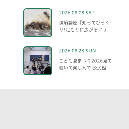
2026.08.08 SAT
環境講座「知ってびっく
り!足もとに広がるアリの
世界 アリの働き方と社会
の成り立ち、生態系にお
ける役割」
2026.08.23 SUN
こども夏まつり2026見て
聴いて楽しんで 公民館で
夏の思い出 紙芝居・親子
マジック・大かるた・ウ
クレレ演奏