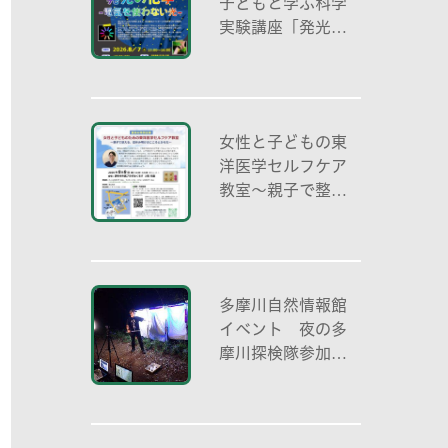
子どもと学ぶ科学
実験講座「発光の
化学 -電気を使わ
ない光-」
女性と子どもの東
洋医学セルフケア
教室～親子で整え
る夏休み明けのこ
ころとからだ～
多摩川自然情報館
イベント 夜の多
摩川探検隊参加者
募集