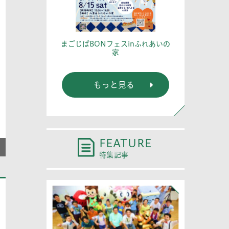
篤記念館に行
あなたの
まごじばBONフェスinふれあいの
家
もっと見る
FEATURE
特集記事