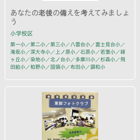
あなたの老後の備えを考えてみましょ
う
小学校区
第一小／第二小／第三小／八雲台小／富士見台小／
滝坂小／深大寺小／上ノ原小／石原小／若葉小／緑
ヶ丘小／染地小／北ノ台小／多摩川小／杉森小／飛
田給小／柏野小／国領小／布田小／調和小