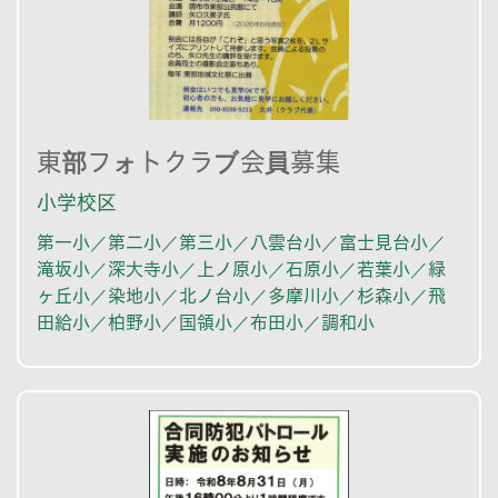
東部フォトクラブ会員募集
小学校区
第一小／第二小／第三小／八雲台小／富士見台小／
滝坂小／深大寺小／上ノ原小／石原小／若葉小／緑
ヶ丘小／染地小／北ノ台小／多摩川小／杉森小／飛
田給小／柏野小／国領小／布田小／調和小