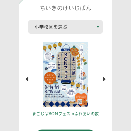
ちいきのけいじばん
こう！
あな
まごじばBONフェスinふれあいの家