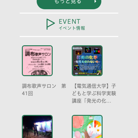
もっと見る
EVENT
イベント情報
調布歌声サロン 第
【電気通信大学】子
41回
どもと学ぶ科学実験
講座「発光の化
学 -電気を使わな
い光-」