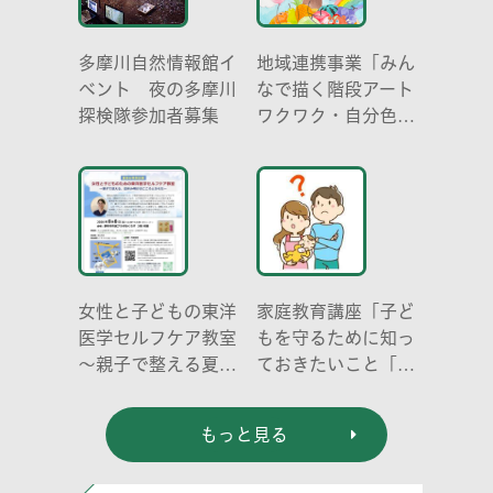
多摩川自然情報館イ
地域連携事業「みん
ベント 夜の多摩川
なで描く階段アート
探検隊参加者募集
ワクワク・自分色の
世界」
女性と子どもの東洋
家庭教育講座「子ど
医学セルフケア教室
もを守るために知っ
～親子で整える夏休
ておきたいこと「プ
み明けのこころとか
ライベートゾーン」
らだ～
どう伝える? (幼児
もっと見る
編)」