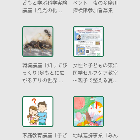
どもと学ぶ科学実験
ベント 夜の多摩川
講座「発光の化
探検隊参加者募集
学 -電気を使わな
い光-」
環境講座「知ってび
女性と子どもの東洋
っくり!足もとに広
医学セルフケア教室
がるアリの世界 ア
～親子で整える夏休
リの働き方と社会の
み明けのこころとか
成り立ち、生態系に
らだ～
おける役割」
家庭教育講座「子ど
地域連携事業「みん