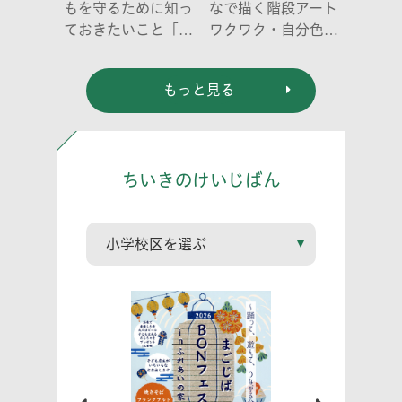
もを守るために知っ
なで描く階段アート
ておきたいこと「プ
ワクワク・自分色の
ライベートゾーン」
世界」
どう伝える? (幼児
もっと見る
編)」
ちいきのけいじばん