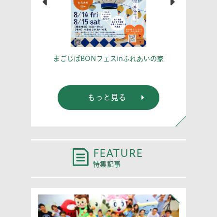
こう！
あな
まごじばBONフェスinふれあいの家
もっと見る
FEATURE
特集記事