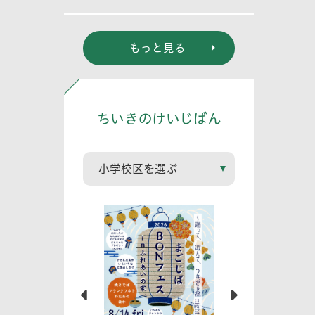
る? (幼児編)」
もっと見る
ちいきのけいじばん