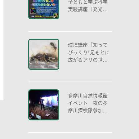
子どもと学ぶ科学
実験講座「発光の
化学 -電気を使わ
ない光-」
環境講座「知って
びっくり!足もとに
広がるアリの世界
アリの働き方と社
会の成り立ち、生
態系における役
割」
多摩川自然情報館
イベント 夜の多
摩川探検隊参加者
募集