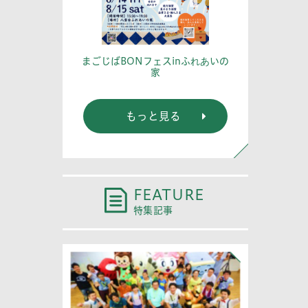
篤記念館に行
あなたの
まごじばBONフェスinふれあいの
家
もっと見る
FEATURE
特集記事