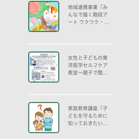
地域連携事業「み
んなで描く階段ア
ート ワクワク・自
分色の世界」
女性と子どもの東
洋医学セルフケア
教室～親子で整え
る夏休み明けのこ
ころとからだ～
家庭教育講座「子
どもを守るために
知っておきたいこ
と「プライベート
ゾーン」どう伝え