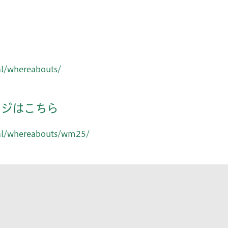
al/whereabouts/
ージはこちら
cial/whereabouts/wm25/