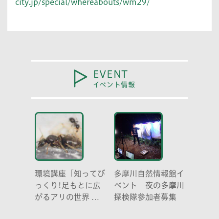
city.jp/special/whereabouts/wm29/
EVENT
イベント情報
環境講座「知ってび
多摩川自然情報館イ
っくり!足もとに広
ベント 夜の多摩川
がるアリの世界 ア
探検隊参加者募集
リの働き方と社会の