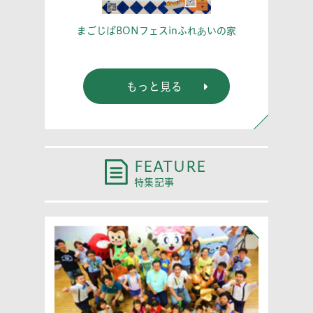
こう！
あな
まごじばBONフェスinふれあいの家
もっと見る
FEATURE
特集記事