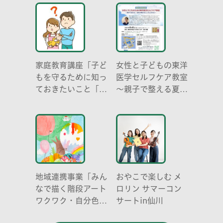
成り立ち、生態系に
おける役割」
家庭教育講座「子ど
女性と子どもの東洋
もを守るために知っ
医学セルフケア教室
ておきたいこと「プ
～親子で整える夏休
ライベートゾーン」
み明けのこころとか
どう伝える? (幼児
らだ～
編)」
地域連携事業「みん
おやこで楽しむ メ
なで描く階段アート
ロリン サマーコン
ワクワク・自分色の
サートin仙川
世界」