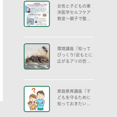
女性と子どもの東
洋医学セルフケア
教室～親子で整え
る夏休み明けのこ
ころとからだ～
環境講座「知って
びっくり!足もとに
広がるアリの世界
アリの働き方と社
会の成り立ち、生
態系における役
割」
家庭教育講座「子
どもを守るために
知っておきたいこ
と「プライベート
ゾーン」どう伝え