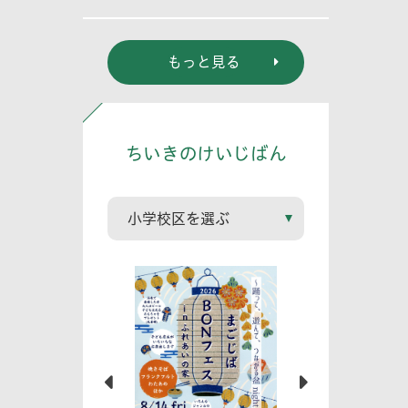
る? (幼児編)」
もっと見る
ちいきのけいじばん