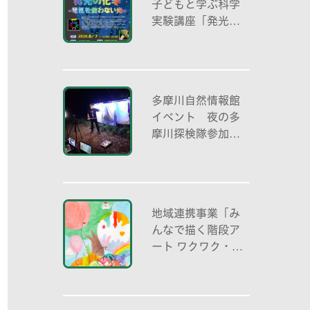
子どもと学ぶ科学
実験講座「発光の
化学 -電気を使わ
ない光-」
多摩川自然情報館
イベント 夜の多
摩川探検隊参加者
募集
地域連携事業「み
んなで描く階段ア
ート ワクワク・自
分色の世界」