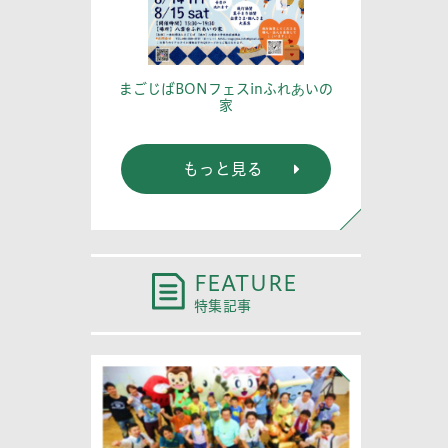
篤記念館に行
あなたの
まごじばBONフェスinふれあいの
家
もっと見る
FEATURE
特集記事