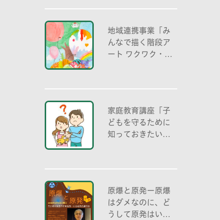
地域連携事業「み
んなで描く階段ア
ート ワクワク・自
分色の世界」
家庭教育講座「子
どもを守るために
知っておきたいこ
と「プライベート
ゾーン」どう伝え
る? (幼児編)」
原爆と原発ー原爆
はダメなのに、ど
うして原発はいい