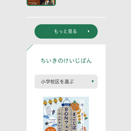
の？ 元京都大学原
子炉実験所・小出
裕章氏講演会
もっと見る
ちいきのけいじばん