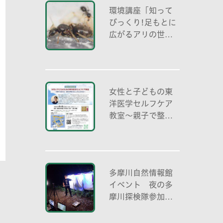
環境講座「知って
びっくり!足もとに
広がるアリの世界
アリの働き方と社
会の成り立ち、生
態系における役
割」
女性と子どもの東
洋医学セルフケア
教室～親子で整え
る夏休み明けのこ
ころとからだ～
多摩川自然情報館
イベント 夜の多
摩川探検隊参加者
募集