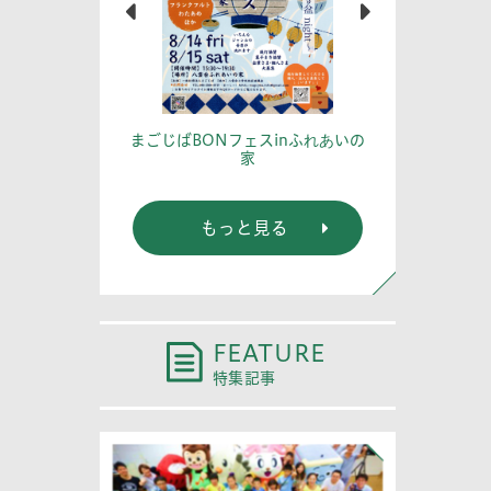
篤記念館に行
あなたの
まごじばBONフェスinふれあいの
家
もっと見る
FEATURE
特集記事