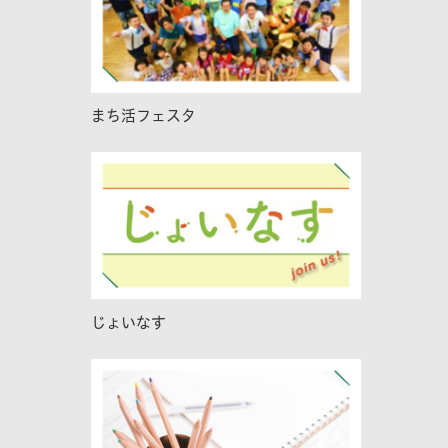
まち活フェスタ
じょいなす