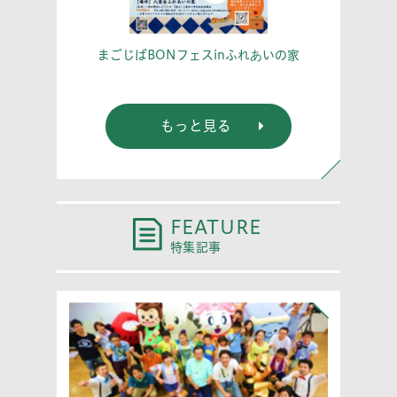
こう！
あな
まごじばBONフェスinふれあいの家
もっと見る
FEATURE
特集記事