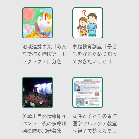
い光-」
地域連携事業「みん
家庭教育講座「子ど
なで描く階段アート
もを守るために知っ
ワクワク・自分色の
ておきたいこと「プ
世界」
ライベートゾーン」
どう伝える? (幼児
編)」
多摩川自然情報館イ
女性と子どもの東洋
ベント 夜の多摩川
医学セルフケア教室
探検隊参加者募集
～親子で整える夏休
み明けのこころとか