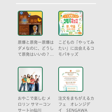
原爆と原発ー原爆は
こどもの「やってみ
ダメなのに、どうし
たい」に出会えるコ
て原発はいいの？
モパキッズ
元京都大学原子炉実
験所・小出裕章氏講
演会
おやこで楽しむ メ
注文をまちがえるカ
ロリン サマーコン
フェ オレンジデ
サートin仙川
イ SENGAWA