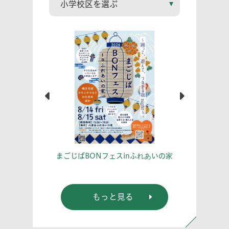
こう！
あな
まごじばBONフェスinふれあいの家
もっと見る