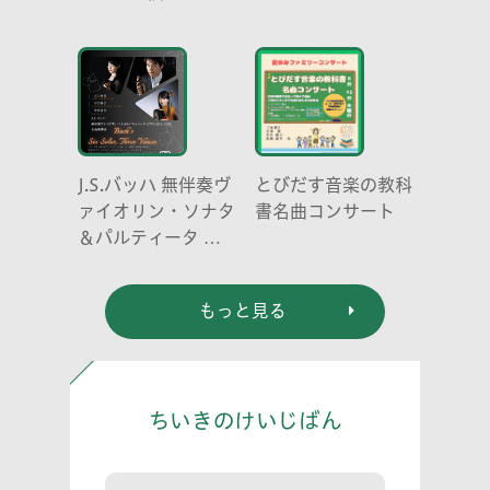
J.S.バッハ 無伴奏ヴ
とびだす音楽の教科
ァイオリン・ソナタ
書名曲コンサート
＆パルティータ 全
曲演奏会 vl. 川口
祐貴 川口尭史 伊東
もっと見る
真奈
ちいきのけいじばん